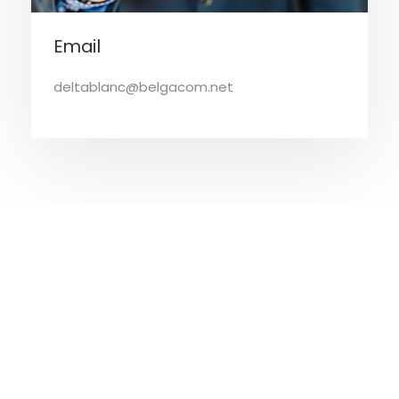
Email
deltablanc@belgacom.net