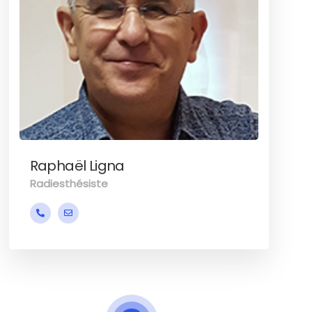
Raphaël Ligna
Radiesthésiste
+32 471 51 00 79
raphael.ligna@gmail.com