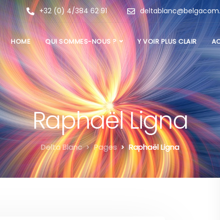
+32 (0) 4/384 62 91
deltablanc@belgacom
HOME
QUI SOMMES-NOUS ?
Y VOIR PLUS CLAIR
AC
Raphaël Ligna
Delta Blanc
Pages
Raphaël Ligna